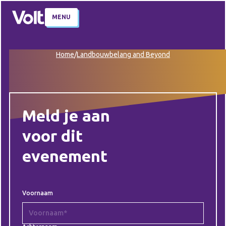
MENU
Home
/
Landbouwbelang and Beyond
Meld je aan
voor dit
evenement
Voornaam