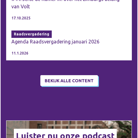
Mestreech. 💜🇪🇺 Want to join our movement?
van Volt
This is the moment. Send us a DM.
17.10.2025
Raadsvergadering
Agenda Raadsvergadering januari 2026
11.1.2026
BEKIJK ALLE CONTENT
Luister nu onze podcast