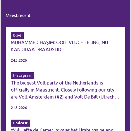
Meest recent
Blog
MUHAMMED HAŞIM: OOIT VLUCHTELING, NU
KANDIDAAT-RAADSLID
24.3.2026
Instagram
The biggest Volt party of the Netherlands is
officially in Maastricht. Closely following our city
are Volt Amsterdam (#2) and Volt De Bilt (Utrecht;
#3)! As we say in Maastricht, “‘ne groete merci” to
21.3.2026
all of those who voted for us! Together with all of
you, we are going to work on a more social, more
Podcast
green, more democratic and more European
#44: Jefte de Kamer in: over het Limburgs belang