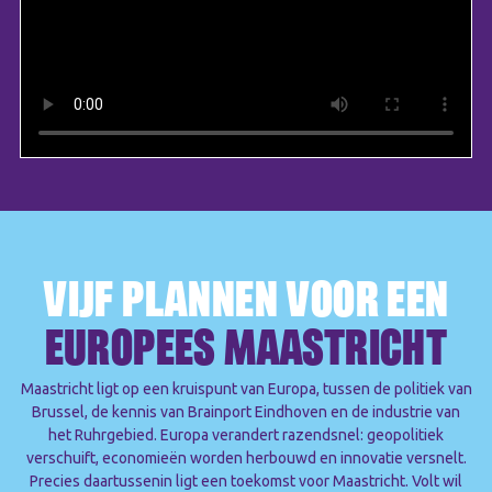
VIJF PLANNEN VOOR EEN
EUROPEES MAASTRICHT
Maastricht ligt op een kruispunt van Europa, tussen de politiek van
Brussel, de kennis van Brainport Eindhoven en de industrie van
het Ruhrgebied. Europa verandert razendsnel: geopolitiek
verschuift, economieën worden herbouwd en innovatie versnelt.
Precies daartussenin ligt een toekomst voor Maastricht. Volt wil