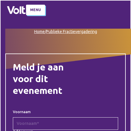
MENU
Home
/
Publieke Fractievergadering
Meld je aan
voor dit
evenement
Voornaam