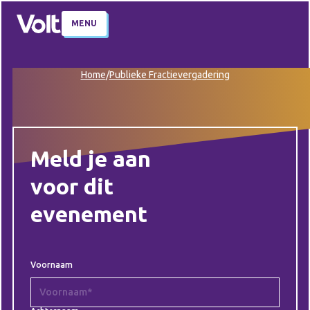
MENU
Home
/
Publieke Fractievergadering
Meld je aan
voor dit
evenement
Voornaam