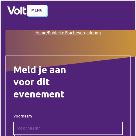
MENU
Home
/
Publieke Fractievergadering
Meld je aan
voor dit
evenement
Voornaam