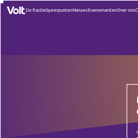
De fractie
Speerpunten
Nieuws
Evenementen
Over ons
C