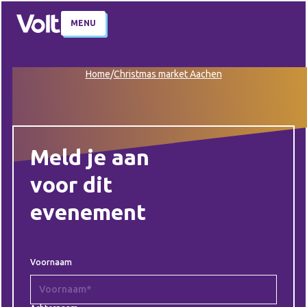
MENU
Home
/
Christmas market Aachen
Meld je aan
voor dit
evenement
Voornaam