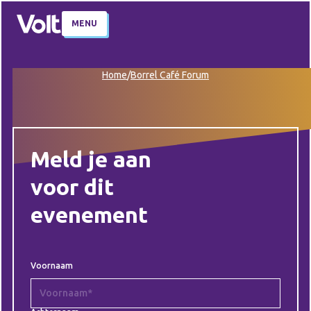
MENU
Home
/
Borrel Café Forum
Meld je aan
voor dit
evenement
Voornaam